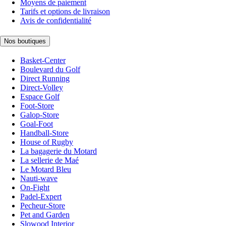
Moyens de paiement
Tarifs et options de livraison
Avis de confidentialité
Nos boutiques
Basket-Center
Boulevard du Golf
Direct Running
Direct-Volley
Espace Golf
Foot-Store
Galop-Store
Goal-Foot
Handball-Store
House of Rugby
La bagagerie du Motard
La sellerie de Maé
Le Motard Bleu
Nauti-wave
On-Fight
Padel-Expert
Pecheur-Store
Pet and Garden
Slowood Interior