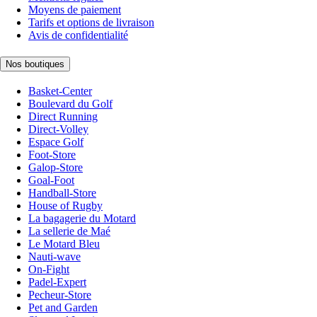
Moyens de paiement
Tarifs et options de livraison
Avis de confidentialité
Nos boutiques
Basket-Center
Boulevard du Golf
Direct Running
Direct-Volley
Espace Golf
Foot-Store
Galop-Store
Goal-Foot
Handball-Store
House of Rugby
La bagagerie du Motard
La sellerie de Maé
Le Motard Bleu
Nauti-wave
On-Fight
Padel-Expert
Pecheur-Store
Pet and Garden