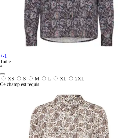
+-1
Taille
*
XS
S
M
L
XL
2XL
Ce champ est requis