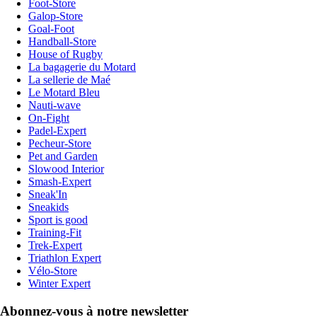
Foot-Store
Galop-Store
Goal-Foot
Handball-Store
House of Rugby
La bagagerie du Motard
La sellerie de Maé
Le Motard Bleu
Nauti-wave
On-Fight
Padel-Expert
Pecheur-Store
Pet and Garden
Slowood Interior
Smash-Expert
Sneak'In
Sneakids
Sport is good
Training-Fit
Trek-Expert
Triathlon Expert
Vélo-Store
Winter Expert
Abonnez-vous à notre newsletter