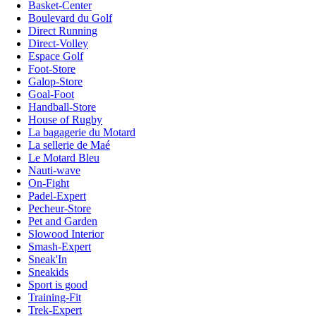
Basket-Center
Boulevard du Golf
Direct Running
Direct-Volley
Espace Golf
Foot-Store
Galop-Store
Goal-Foot
Handball-Store
House of Rugby
La bagagerie du Motard
La sellerie de Maé
Le Motard Bleu
Nauti-wave
On-Fight
Padel-Expert
Pecheur-Store
Pet and Garden
Slowood Interior
Smash-Expert
Sneak'In
Sneakids
Sport is good
Training-Fit
Trek-Expert