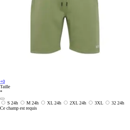
+0
Taille
*
S
24h
M
24h
XL
24h
2XL
24h
3XL
32
24h
Ce champ est requis