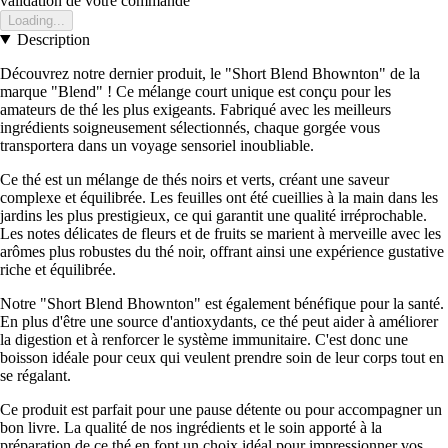
validation de votre commande
Loading...
Description
Découvrez notre dernier produit, le "Short Blend Bhownton" de la
marque "Blend" ! Ce mélange court unique est conçu pour les
amateurs de thé les plus exigeants. Fabriqué avec les meilleurs
ingrédients soigneusement sélectionnés, chaque gorgée vous
transportera dans un voyage sensoriel inoubliable.
Ce thé est un mélange de thés noirs et verts, créant une saveur
complexe et équilibrée. Les feuilles ont été cueillies à la main dans les
jardins les plus prestigieux, ce qui garantit une qualité irréprochable.
Les notes délicates de fleurs et de fruits se marient à merveille avec les
arômes plus robustes du thé noir, offrant ainsi une expérience gustative
riche et équilibrée.
Notre "Short Blend Bhownton" est également bénéfique pour la santé.
En plus d'être une source d'antioxydants, ce thé peut aider à améliorer
la digestion et à renforcer le système immunitaire. C'est donc une
boisson idéale pour ceux qui veulent prendre soin de leur corps tout en
se régalant.
Ce produit est parfait pour une pause détente ou pour accompagner un
bon livre. La qualité de nos ingrédients et le soin apporté à la
préparation de ce thé en font un choix idéal pour impressionner vos