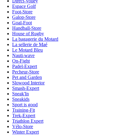
Direct-Volley
Espace Golf
Foot-Store
Galop-Store
Goal-Foot
Handball-Store
House of Rugby
La bagagerie du Motard
La sellerie de Maé
Le Motard Bleu
Nauti-wave
On-Fight
Padel-Expert
Pecheur-Store
Pet and Garden
Slowood Interior
Smash-Expert
Sneak'In
Sneakids
Sport is good
Training-Fit
Trek-Expert
Triathlon Expert
Vélo-Store
Winter Expert