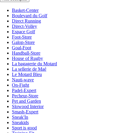
Basket-Center
Boulevard du Golf
Direct Running
Direct-Volley
Espace Golf
Foot-Store
Galop-Store
Goal-Foot
Handball-Store
House of Rugby
La bagagerie du Motard
La sellerie de Maé
Le Motard Bleu
Nauti-wave
On-Fight
Padel-Expert
Pecheur-Store
Pet and Garden
Slowood Interior
Smash-Expert
Sneak'In
Sneakids
Sport is good