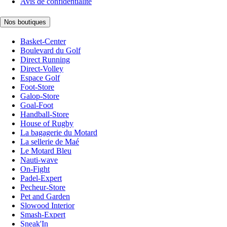
Avis de confidentialité
Nos boutiques
Basket-Center
Boulevard du Golf
Direct Running
Direct-Volley
Espace Golf
Foot-Store
Galop-Store
Goal-Foot
Handball-Store
House of Rugby
La bagagerie du Motard
La sellerie de Maé
Le Motard Bleu
Nauti-wave
On-Fight
Padel-Expert
Pecheur-Store
Pet and Garden
Slowood Interior
Smash-Expert
Sneak'In