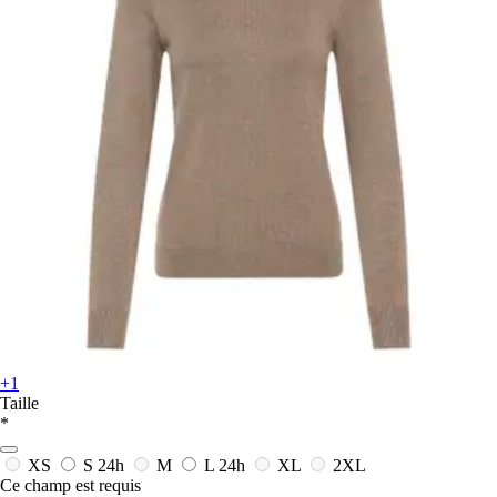
+1
Taille
*
XS
S
24h
M
L
24h
XL
2XL
Ce champ est requis