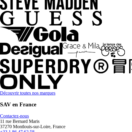
Découvrir toutes nos marques
SAV en France
Contactez-nous
11 rue Bernard Maris
37270 Montlouis-sur-Loire, France
+33 1 86 47 62 58