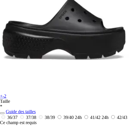
+-2
Taille
*
Guide des tailles
36/37
37/38
38/39
39/40
24h
41/42
24h
42/43
Ce champ est requis