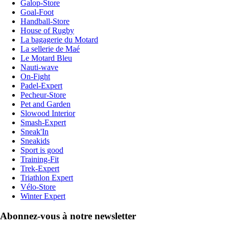
Galop-Store
Goal-Foot
Handball-Store
House of Rugby
La bagagerie du Motard
La sellerie de Maé
Le Motard Bleu
Nauti-wave
On-Fight
Padel-Expert
Pecheur-Store
Pet and Garden
Slowood Interior
Smash-Expert
Sneak'In
Sneakids
Sport is good
Training-Fit
Trek-Expert
Triathlon Expert
Vélo-Store
Winter Expert
Abonnez-vous à notre newsletter