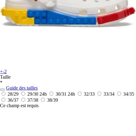
+-2
Taille
*
Guide des tailles
28/29
29/30
24h
30/31
24h
32/33
33/34
34/35
36/37
37/38
38/39
Ce champ est requis