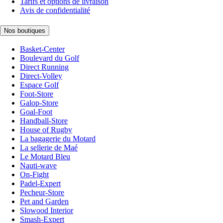
Tarifs et options de livraison
Avis de confidentialité
Nos boutiques
Basket-Center
Boulevard du Golf
Direct Running
Direct-Volley
Espace Golf
Foot-Store
Galop-Store
Goal-Foot
Handball-Store
House of Rugby
La bagagerie du Motard
La sellerie de Maé
Le Motard Bleu
Nauti-wave
On-Fight
Padel-Expert
Pecheur-Store
Pet and Garden
Slowood Interior
Smash-Expert