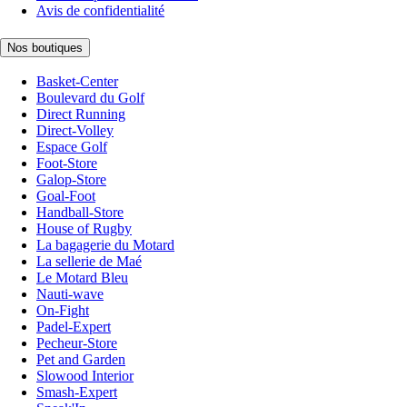
Avis de confidentialité
Nos boutiques
Basket-Center
Boulevard du Golf
Direct Running
Direct-Volley
Espace Golf
Foot-Store
Galop-Store
Goal-Foot
Handball-Store
House of Rugby
La bagagerie du Motard
La sellerie de Maé
Le Motard Bleu
Nauti-wave
On-Fight
Padel-Expert
Pecheur-Store
Pet and Garden
Slowood Interior
Smash-Expert