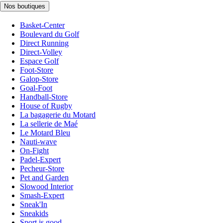
Nos boutiques
Basket-Center
Boulevard du Golf
Direct Running
Direct-Volley
Espace Golf
Foot-Store
Galop-Store
Goal-Foot
Handball-Store
House of Rugby
La bagagerie du Motard
La sellerie de Maé
Le Motard Bleu
Nauti-wave
On-Fight
Padel-Expert
Pecheur-Store
Pet and Garden
Slowood Interior
Smash-Expert
Sneak'In
Sneakids
Sport is good