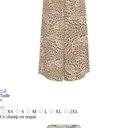
+-1
Taille
*
XS
S
M
L
XL
2XL
Ce champ est requis