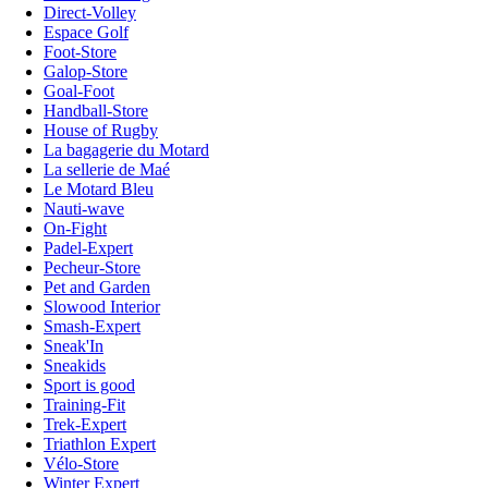
Direct-Volley
Espace Golf
Foot-Store
Galop-Store
Goal-Foot
Handball-Store
House of Rugby
La bagagerie du Motard
La sellerie de Maé
Le Motard Bleu
Nauti-wave
On-Fight
Padel-Expert
Pecheur-Store
Pet and Garden
Slowood Interior
Smash-Expert
Sneak'In
Sneakids
Sport is good
Training-Fit
Trek-Expert
Triathlon Expert
Vélo-Store
Winter Expert