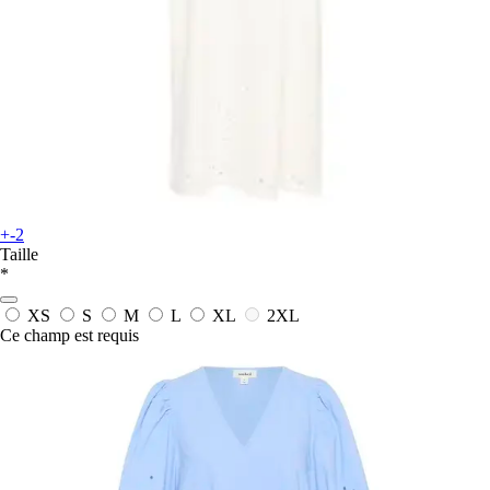
+-2
Taille
*
XS
S
M
L
XL
2XL
Ce champ est requis