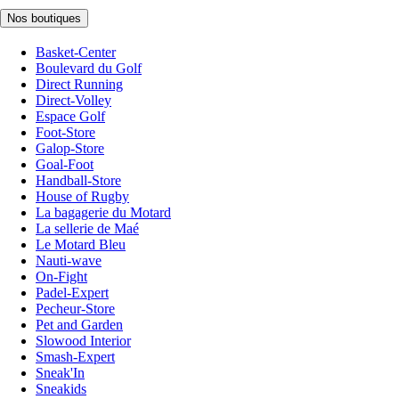
Nos boutiques
Basket-Center
Boulevard du Golf
Direct Running
Direct-Volley
Espace Golf
Foot-Store
Galop-Store
Goal-Foot
Handball-Store
House of Rugby
La bagagerie du Motard
La sellerie de Maé
Le Motard Bleu
Nauti-wave
On-Fight
Padel-Expert
Pecheur-Store
Pet and Garden
Slowood Interior
Smash-Expert
Sneak'In
Sneakids