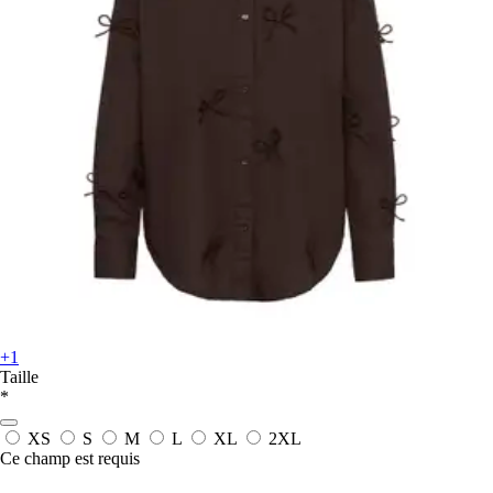
+1
Taille
*
XS
S
M
L
XL
2XL
Ce champ est requis