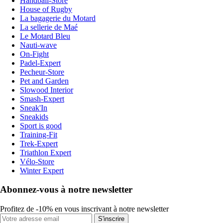
Handball-Store
House of Rugby
La bagagerie du Motard
La sellerie de Maé
Le Motard Bleu
Nauti-wave
On-Fight
Padel-Expert
Pecheur-Store
Pet and Garden
Slowood Interior
Smash-Expert
Sneak'In
Sneakids
Sport is good
Training-Fit
Trek-Expert
Triathlon Expert
Vélo-Store
Winter Expert
Abonnez-vous à notre newsletter
Profitez de -10% en vous inscrivant à notre newsletter
S'inscrire