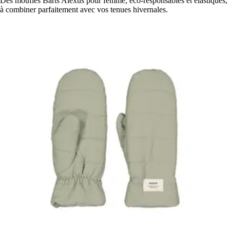
Des moufles Barts Alexus pour femme, éco-responsables et élastiques,
à combiner parfaitement avec vos tenues hivernales.