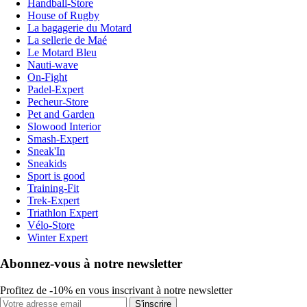
Handball-Store
House of Rugby
La bagagerie du Motard
La sellerie de Maé
Le Motard Bleu
Nauti-wave
On-Fight
Padel-Expert
Pecheur-Store
Pet and Garden
Slowood Interior
Smash-Expert
Sneak'In
Sneakids
Sport is good
Training-Fit
Trek-Expert
Triathlon Expert
Vélo-Store
Winter Expert
Abonnez-vous à notre newsletter
Profitez de -10% en vous inscrivant à notre newsletter
S'inscrire