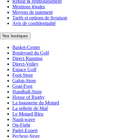
Retour & remboursement
Mentions légales
Moyens de paiement
Tarifs et options de livraison
Avis de confidentialité
Nos boutiques
Basket-Center
Boulevard du Golf
Direct Running
Direct-Volley
Espace Golf
Foot-Store
Galop-Store
Goal-Foot
Handball-Store
House of Rugby
La bagagerie du Motard
La sellerie de Maé
Le Motard Bleu
Nauti-wave
On-Fight
Padel-Expert
Pecheur-Store