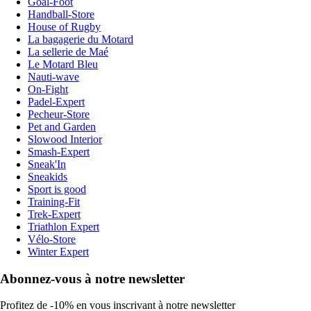
Goal-Foot
Handball-Store
House of Rugby
La bagagerie du Motard
La sellerie de Maé
Le Motard Bleu
Nauti-wave
On-Fight
Padel-Expert
Pecheur-Store
Pet and Garden
Slowood Interior
Smash-Expert
Sneak'In
Sneakids
Sport is good
Training-Fit
Trek-Expert
Triathlon Expert
Vélo-Store
Winter Expert
Abonnez-vous à notre newsletter
Profitez de -10% en vous inscrivant à notre newsletter