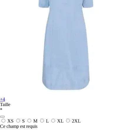
+4
Taille
*
XS
S
M
L
XL
2XL
Ce champ est requis