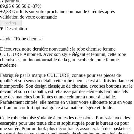
À partir de
89,95 €
56,50 €
-37%
+2,83 €
offerts sur votre prochaine commande
Crédités après
validation de votre commande
Loading...
Description
- style: "Robe chemise"
Découvrez notre dernière nouveauté : la robe chemise femme
CULTURE Antoinett. Avec son style élégant et féminin, cette robe
chemise est un incontournable de la garde-robe de toute femme
moderne.
Fabriquée par la marque CULTURE, connue pour ses pièces de
qualité et son sens du détail, cette robe chemise est à la fois tendance et
intemporelle. Son design classique de chemise, avec ses boutons sur le
devant et son col rabattu, est rehaussé par des éléments féminins tels
que des manches bouffantes et une ceinture à nouer à la taille.
Parfaitement cintrée, elle mettra en valeur votre silhouette tout en vous
offrant un confort optimal grâce à sa matière légère et fluide.
Cette robe chemise s'adapte à toutes les occasions. Portez-la avec des
escarpins pour une tenue chic et sophistiquée pour le bureau ou pour
une soirée. Pour un look plus décontracté, associez-la à des baskets et
un sac à dos en cuir pour une journée de shopping ou une balade en