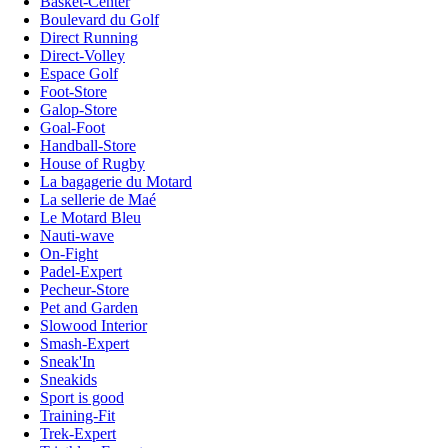
Basket-Center
Boulevard du Golf
Direct Running
Direct-Volley
Espace Golf
Foot-Store
Galop-Store
Goal-Foot
Handball-Store
House of Rugby
La bagagerie du Motard
La sellerie de Maé
Le Motard Bleu
Nauti-wave
On-Fight
Padel-Expert
Pecheur-Store
Pet and Garden
Slowood Interior
Smash-Expert
Sneak'In
Sneakids
Sport is good
Training-Fit
Trek-Expert