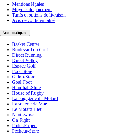
Mentions légales
Moyens de paiement
Tarifs et options de livraison
Avis de confidentialité
Nos boutiques
Basket-Center
Boulevard du Golf
Direct Running
Direct-Volley
Espace Golf
Foot-Store
Galop-Store
Goal-Foot
Handball-Store
House of Rugby
La bagagerie du Motard
La sellerie de Maé
Le Motard Bleu
Nauti-wave
On-Fight
Padel-Expert
Pecheur-Store