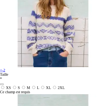
+-2
Taille
*
XS
S
M
L
XL
2XL
Ce champ est requis