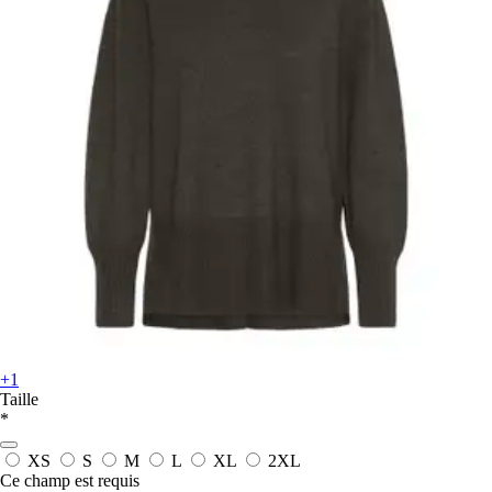
+1
Taille
*
XS
S
M
L
XL
2XL
Ce champ est requis