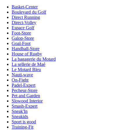
Basket-Center
Boulevard du Golf
Direct Running
Direct-Volley
Espace Golf
Foot-Store
Galop-Store
Goal-Foot
Handball-Store
House of Rugby
La bagagerie du Motard
La sellerie de Maé
Le Motard Bleu
Nauti-wave
On-Fight
Padel-Expert
Pecheur-Store
Pet and Garden
Slowood Interior
Smash-Expert
Sneak'In
Sneakids
Sport is good
Training-Fit