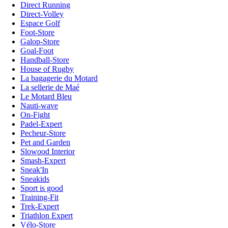
Direct Running
Direct-Volley
Espace Golf
Foot-Store
Galop-Store
Goal-Foot
Handball-Store
House of Rugby
La bagagerie du Motard
La sellerie de Maé
Le Motard Bleu
Nauti-wave
On-Fight
Padel-Expert
Pecheur-Store
Pet and Garden
Slowood Interior
Smash-Expert
Sneak'In
Sneakids
Sport is good
Training-Fit
Trek-Expert
Triathlon Expert
Vélo-Store