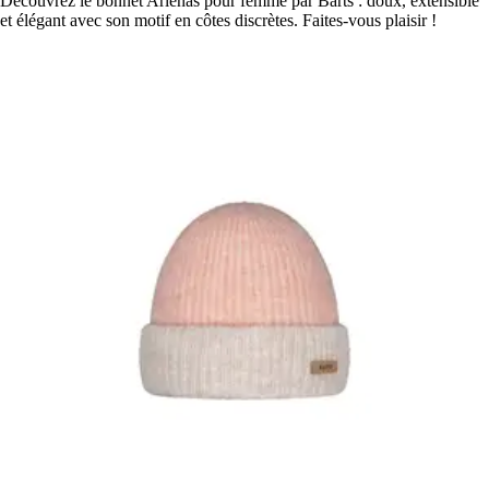
Découvrez le bonnet Arlenas pour femme par Barts : doux, extensible
et élégant avec son motif en côtes discrètes. Faites-vous plaisir !