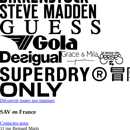
Découvrir toutes nos marques
SAV en France
Contactez-nous
11 rue Bernard Maris