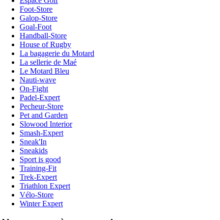
Espace Golf
Foot-Store
Galop-Store
Goal-Foot
Handball-Store
House of Rugby
La bagagerie du Motard
La sellerie de Maé
Le Motard Bleu
Nauti-wave
On-Fight
Padel-Expert
Pecheur-Store
Pet and Garden
Slowood Interior
Smash-Expert
Sneak'In
Sneakids
Sport is good
Training-Fit
Trek-Expert
Triathlon Expert
Vélo-Store
Winter Expert