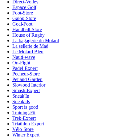
Direct-Volley
Espace Golf
Foot-Store
Galop-Store
Goal-Foot
Handball-Store
House of Rugby
La bagagerie du Motard
La sellerie de Maé
Le Motard Bleu
Nauti-wave
On-Fight
Padel-Expert
Pecheur-Store
Pet and Garden
Slowood Interior
Smash-Expert
Sneak'In
Sneakids
Sport is good
Training-Fit
Trek-Expert
Triathlon Expert
Vélo-Store
Winter Expert