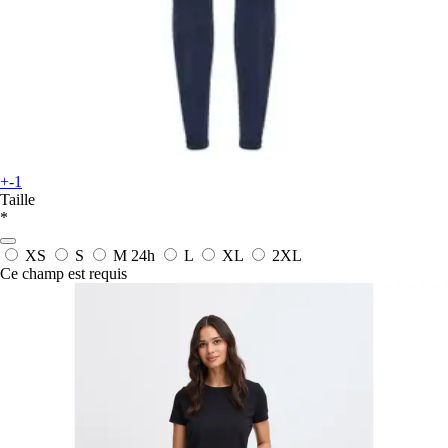
+-1
Taille
*
XS
S
M
24h
L
XL
2XL
Ce champ est requis