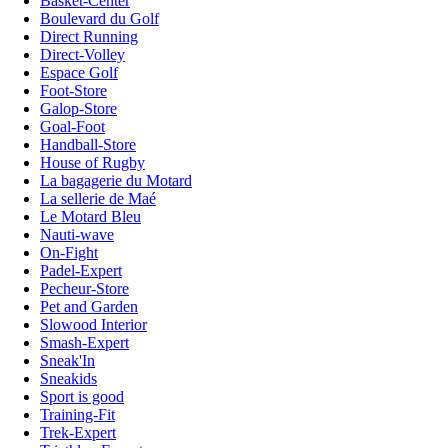
Basket-Center
Boulevard du Golf
Direct Running
Direct-Volley
Espace Golf
Foot-Store
Galop-Store
Goal-Foot
Handball-Store
House of Rugby
La bagagerie du Motard
La sellerie de Maé
Le Motard Bleu
Nauti-wave
On-Fight
Padel-Expert
Pecheur-Store
Pet and Garden
Slowood Interior
Smash-Expert
Sneak'In
Sneakids
Sport is good
Training-Fit
Trek-Expert