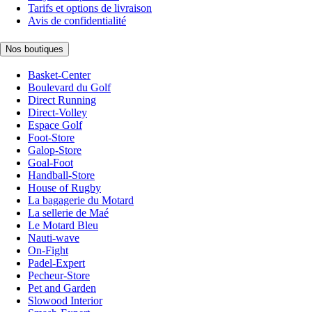
Tarifs et options de livraison
Avis de confidentialité
Nos boutiques
Basket-Center
Boulevard du Golf
Direct Running
Direct-Volley
Espace Golf
Foot-Store
Galop-Store
Goal-Foot
Handball-Store
House of Rugby
La bagagerie du Motard
La sellerie de Maé
Le Motard Bleu
Nauti-wave
On-Fight
Padel-Expert
Pecheur-Store
Pet and Garden
Slowood Interior