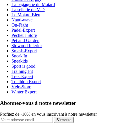
La bagagerie du Motard
La sellerie de Maé
Le Motard Bleu
Nauti-wave
On-Fight
Padel-Expert
Pecheur-Store
Pet and Garden
Slowood Interior
Smash-Expert
Sneak'In
Sneakids
Sport is good
Training-Fit
Trek-Expert
Triathlon Expert
Vélo-Store
Winter Expert
Abonnez-vous à notre newsletter
Profitez de -10% en vous inscrivant à notre newsletter
S'inscrire