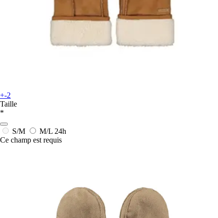
+-2
Taille
*
S/M
M/L
24h
Ce champ est requis