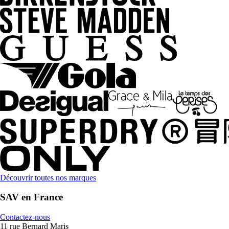
Découvrir toutes nos marques
SAV en France
Contactez-nous
11 rue Bernard Maris