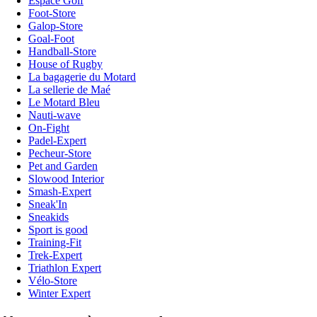
Espace Golf
Foot-Store
Galop-Store
Goal-Foot
Handball-Store
House of Rugby
La bagagerie du Motard
La sellerie de Maé
Le Motard Bleu
Nauti-wave
On-Fight
Padel-Expert
Pecheur-Store
Pet and Garden
Slowood Interior
Smash-Expert
Sneak'In
Sneakids
Sport is good
Training-Fit
Trek-Expert
Triathlon Expert
Vélo-Store
Winter Expert