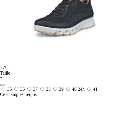
+-2
Taille
*
35
36
37
38
39
40
24h
41
Ce champ est requis