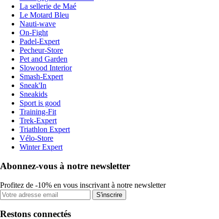
La sellerie de Maé
Le Motard Bleu
Nauti-wave
On-Fight
Padel-Expert
Pecheur-Store
Pet and Garden
Slowood Interior
Smash-Expert
Sneak'In
Sneakids
Sport is good
Training-Fit
Trek-Expert
Triathlon Expert
Vélo-Store
Winter Expert
Abonnez-vous à notre newsletter
Profitez de -10% en vous inscrivant à notre newsletter
S'inscrire
Restons connectés