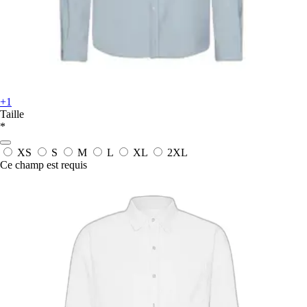
+1
Taille
*
XS
S
M
L
XL
2XL
Ce champ est requis