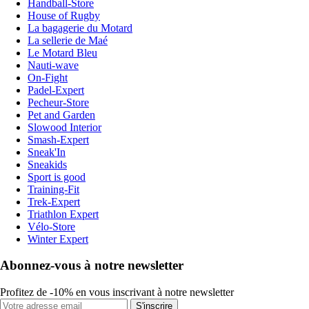
Handball-Store
House of Rugby
La bagagerie du Motard
La sellerie de Maé
Le Motard Bleu
Nauti-wave
On-Fight
Padel-Expert
Pecheur-Store
Pet and Garden
Slowood Interior
Smash-Expert
Sneak'In
Sneakids
Sport is good
Training-Fit
Trek-Expert
Triathlon Expert
Vélo-Store
Winter Expert
Abonnez-vous à notre newsletter
Profitez de -10% en vous inscrivant à notre newsletter
S'inscrire