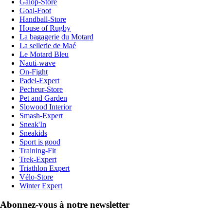
Galop-Store
Goal-Foot
Handball-Store
House of Rugby
La bagagerie du Motard
La sellerie de Maé
Le Motard Bleu
Nauti-wave
On-Fight
Padel-Expert
Pecheur-Store
Pet and Garden
Slowood Interior
Smash-Expert
Sneak'In
Sneakids
Sport is good
Training-Fit
Trek-Expert
Triathlon Expert
Vélo-Store
Winter Expert
Abonnez-vous à notre newsletter