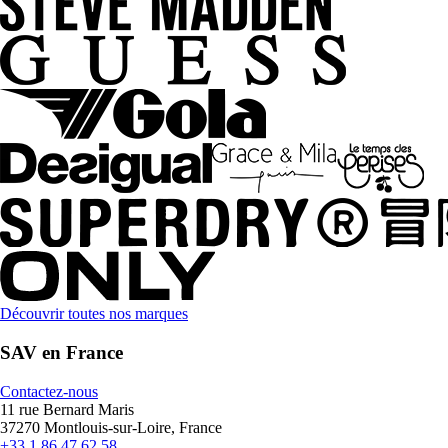
Découvrir toutes nos marques
SAV en France
Contactez-nous
11 rue Bernard Maris
37270 Montlouis-sur-Loire, France
+33 1 86 47 62 58