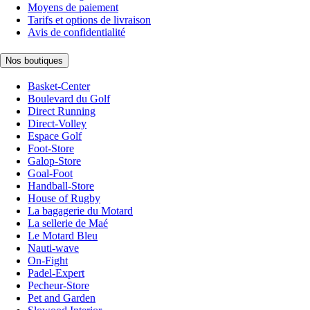
Moyens de paiement
Tarifs et options de livraison
Avis de confidentialité
Nos boutiques
Basket-Center
Boulevard du Golf
Direct Running
Direct-Volley
Espace Golf
Foot-Store
Galop-Store
Goal-Foot
Handball-Store
House of Rugby
La bagagerie du Motard
La sellerie de Maé
Le Motard Bleu
Nauti-wave
On-Fight
Padel-Expert
Pecheur-Store
Pet and Garden