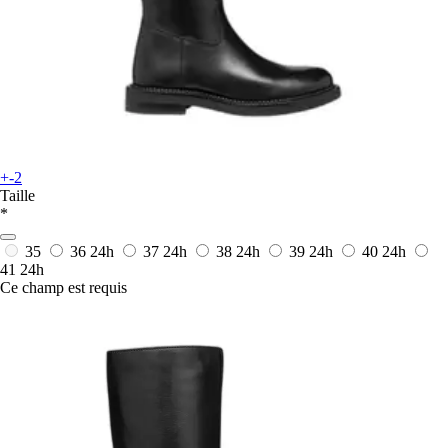
+-2
Taille
*
35
36
24h
37
24h
38
24h
39
24h
40
24h
41
24h
Ce champ est requis