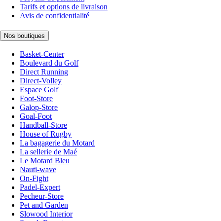
Tarifs et options de livraison
Avis de confidentialité
Nos boutiques
Basket-Center
Boulevard du Golf
Direct Running
Direct-Volley
Espace Golf
Foot-Store
Galop-Store
Goal-Foot
Handball-Store
House of Rugby
La bagagerie du Motard
La sellerie de Maé
Le Motard Bleu
Nauti-wave
On-Fight
Padel-Expert
Pecheur-Store
Pet and Garden
Slowood Interior