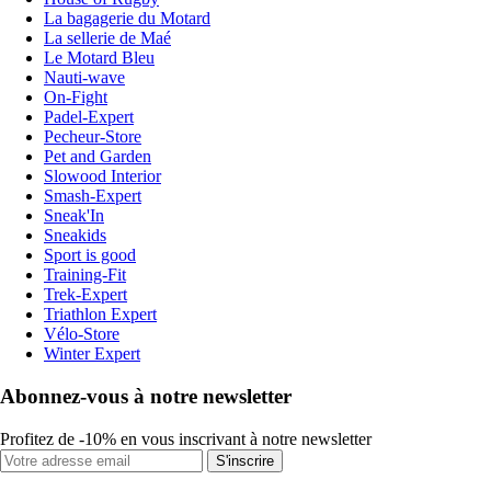
La bagagerie du Motard
La sellerie de Maé
Le Motard Bleu
Nauti-wave
On-Fight
Padel-Expert
Pecheur-Store
Pet and Garden
Slowood Interior
Smash-Expert
Sneak'In
Sneakids
Sport is good
Training-Fit
Trek-Expert
Triathlon Expert
Vélo-Store
Winter Expert
Abonnez-vous à notre newsletter
Profitez de -10% en vous inscrivant à notre newsletter
S'inscrire