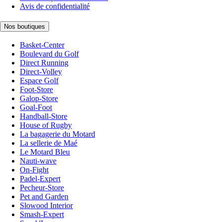
Avis de confidentialité
Nos boutiques
Basket-Center
Boulevard du Golf
Direct Running
Direct-Volley
Espace Golf
Foot-Store
Galop-Store
Goal-Foot
Handball-Store
House of Rugby
La bagagerie du Motard
La sellerie de Maé
Le Motard Bleu
Nauti-wave
On-Fight
Padel-Expert
Pecheur-Store
Pet and Garden
Slowood Interior
Smash-Expert