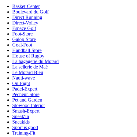
Basket-Center
Boulevard du Golf
Direct Running
Direct-Volley
Espace Golf
Foot-Store
Galop-Store
Goal-Foot
Handball-Store
House of Rugby
La bagagerie du Motard
La sellerie de Maé
Le Motard Bleu
Nauti-wave
On-Fight
Padel-Expert
Pecheur-Store
Pet and Garden
Slowood Interior
Smash-Expert
Sneak'In
Sneakids
Sport is good
Training-Fit