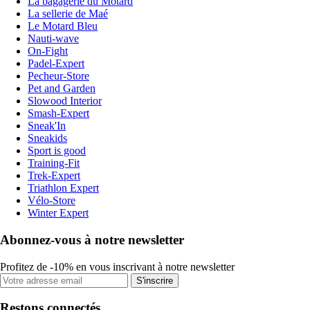
La bagagerie du Motard
La sellerie de Maé
Le Motard Bleu
Nauti-wave
On-Fight
Padel-Expert
Pecheur-Store
Pet and Garden
Slowood Interior
Smash-Expert
Sneak'In
Sneakids
Sport is good
Training-Fit
Trek-Expert
Triathlon Expert
Vélo-Store
Winter Expert
Abonnez-vous à notre newsletter
Profitez de -10% en vous inscrivant à notre newsletter
S'inscrire
Restons connectés