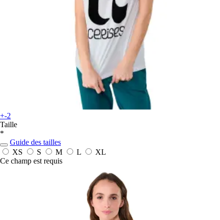
+-2
Taille
*
Guide des tailles
XS
S
M
L
XL
Ce champ est requis