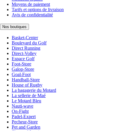
Moyens de paiement
Tarifs et options de livraison
Avis de confidentialité
Nos boutiques
Basket-Center
Boulevard du Golf
Direct Running
Direct-Volley
Espace Golf
Foot-Store
Galop-Store
Goal-Foot
Handball-Store
House of Rugby
La bagagerie du Motard
La sellerie de Maé
Le Motard Bleu
Nauti-wave
On-Fight
Padel-Expert
Pecheur-Store
Pet and Garden