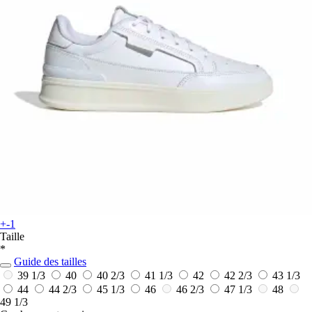
+-1
Taille
*
Guide des tailles
39 1/3
40
40 2/3
41 1/3
42
42 2/3
43 1/3
44
44 2/3
45 1/3
46
46 2/3
47 1/3
48
49 1/3