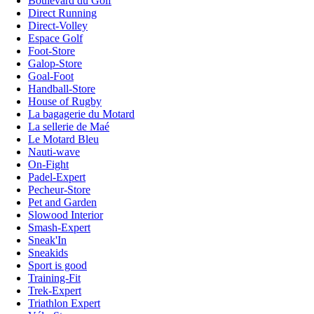
Boulevard du Golf
Direct Running
Direct-Volley
Espace Golf
Foot-Store
Galop-Store
Goal-Foot
Handball-Store
House of Rugby
La bagagerie du Motard
La sellerie de Maé
Le Motard Bleu
Nauti-wave
On-Fight
Padel-Expert
Pecheur-Store
Pet and Garden
Slowood Interior
Smash-Expert
Sneak'In
Sneakids
Sport is good
Training-Fit
Trek-Expert
Triathlon Expert