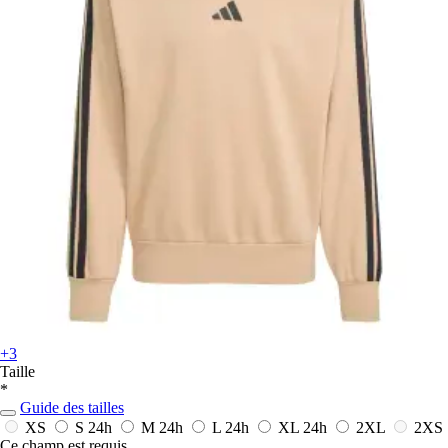
+3
Taille
*
Guide des tailles
XS
S
24h
M
24h
L
24h
XL
24h
2XL
2XS
Ce champ est requis