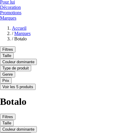
Pour lui
Décoration
Promotions
Marques
Accueil
/
Marques
/
Botalo
Filtres
Taille
Couleur dominante
Type de produit
Genre
Prix
Voir les 5 produits
Botalo
Filtres
Taille
Couleur dominante