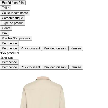
Expédié en 24h
Taille
Couleur dominante
Caractéristique
Type de produit
Genre
Prix
Voir les 956 produits
Pertinence
Pertinence
Prix croissant
Prix décroissant
Remise
956 produits
Trier par
Pertinence
Pertinence
Prix croissant
Prix décroissant
Remise