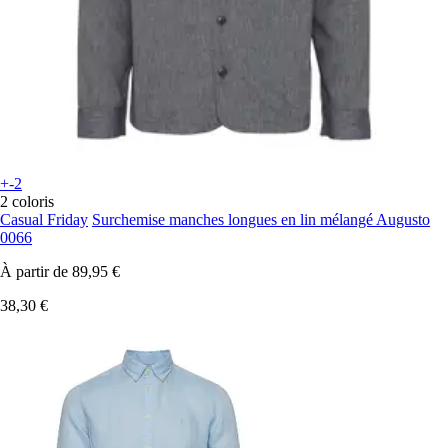
+-2
2 coloris
Casual Friday
Surchemise manches longues en lin mélangé Augusto
0066
À partir de
89,95 €
38,30 €