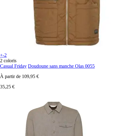
+-2
2 coloris
Casual Friday
Doudoune sans manche Olas 0055
À partir de
109,95 €
35,25 €