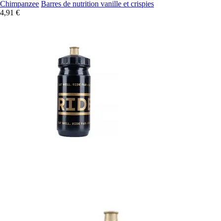
Chimpanzee
Barres de nutrition vanille et crispies
4,91 €