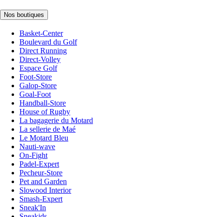
Nos boutiques
Basket-Center
Boulevard du Golf
Direct Running
Direct-Volley
Espace Golf
Foot-Store
Galop-Store
Goal-Foot
Handball-Store
House of Rugby
La bagagerie du Motard
La sellerie de Maé
Le Motard Bleu
Nauti-wave
On-Fight
Padel-Expert
Pecheur-Store
Pet and Garden
Slowood Interior
Smash-Expert
Sneak'In
Sneakids