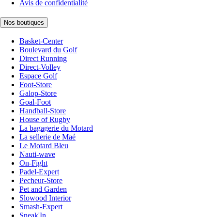
Avis de confidentialité
Nos boutiques
Basket-Center
Boulevard du Golf
Direct Running
Direct-Volley
Espace Golf
Foot-Store
Galop-Store
Goal-Foot
Handball-Store
House of Rugby
La bagagerie du Motard
La sellerie de Maé
Le Motard Bleu
Nauti-wave
On-Fight
Padel-Expert
Pecheur-Store
Pet and Garden
Slowood Interior
Smash-Expert
Sneak'In