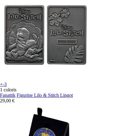
+-3
1 coloris
Fanattik
Figurine Lilo & Stitch Lingot
29,00 €