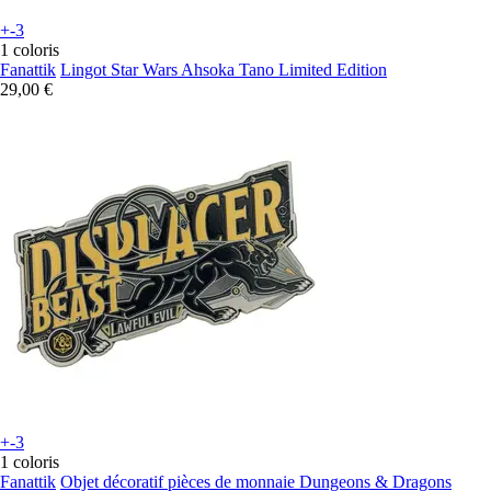
+-3
1 coloris
Fanattik
Lingot Star Wars Ahsoka Tano Limited Edition
29,00 €
+-3
1 coloris
Fanattik
Objet décoratif pièces de monnaie Dungeons & Dragons