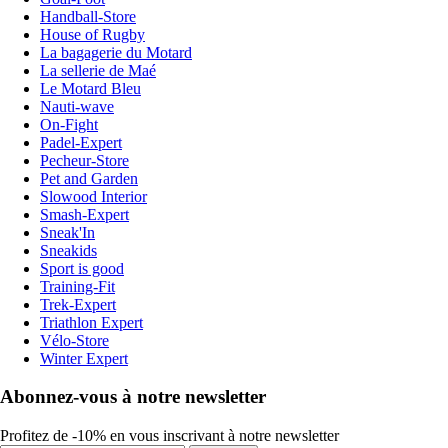
Handball-Store
House of Rugby
La bagagerie du Motard
La sellerie de Maé
Le Motard Bleu
Nauti-wave
On-Fight
Padel-Expert
Pecheur-Store
Pet and Garden
Slowood Interior
Smash-Expert
Sneak'In
Sneakids
Sport is good
Training-Fit
Trek-Expert
Triathlon Expert
Vélo-Store
Winter Expert
Abonnez-vous à notre newsletter
Profitez de -10% en vous inscrivant à notre newsletter