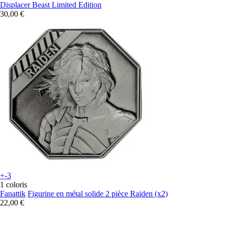
Displacer Beast Limited Edition
30,00 €
+-3
1 coloris
Fanattik
Figurine en métal solide 2 pièce Raiden (x2)
22,00 €