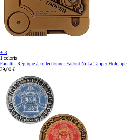
+-3
1 coloris
Fanattik
Réplique à collectionner Fallout Nuka Tapper Holotape
39,00 €