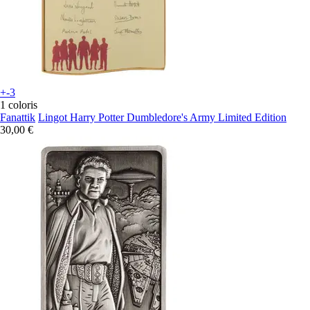
+-3
1 coloris
Fanattik
Lingot Harry Potter Dumbledore's Army Limited Edition
30,00 €