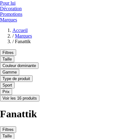
Pour lui
Décoration
Promotions
Marques
Accueil
/
Marques
/
Fanattik
Filtres
Taille
Couleur dominante
Gamme
Type de produit
Sport
Prix
Voir les 16 produits
Fanattik
Filtres
Taille