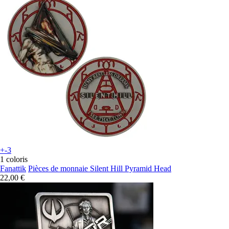
+-3
1 coloris
Fanattik
Pièces de monnaie Silent Hill Pyramid Head
22,00 €