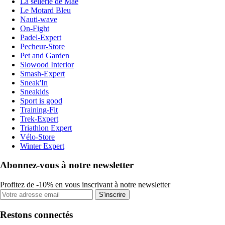
La sellerie de Maé
Le Motard Bleu
Nauti-wave
On-Fight
Padel-Expert
Pecheur-Store
Pet and Garden
Slowood Interior
Smash-Expert
Sneak'In
Sneakids
Sport is good
Training-Fit
Trek-Expert
Triathlon Expert
Vélo-Store
Winter Expert
Abonnez-vous à notre newsletter
Profitez de -10% en vous inscrivant à notre newsletter
S'inscrire
Restons connectés