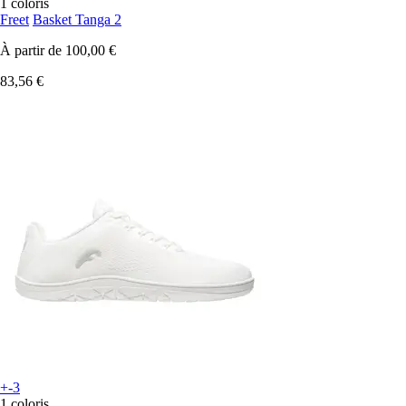
1 coloris
Freet
Basket Tanga 2
À partir de
100,00 €
83,56 €
+-3
1 coloris