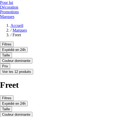
Pour lui
Décoration
Promotions
Marques
Accueil
/
Marques
/
Freet
Filtres
Expédié en 24h
Taille
Couleur dominante
Prix
Voir les 12 produits
Freet
Filtres
Expédié en 24h
Taille
Couleur dominante