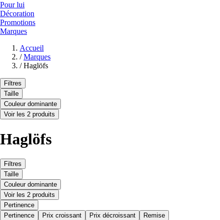
Pour lui
Décoration
Promotions
Marques
Accueil
/
Marques
/
Haglöfs
Filtres
Taille
Couleur dominante
Voir les 2 produits
Haglöfs
Filtres
Taille
Couleur dominante
Voir les 2 produits
Pertinence
Pertinence
Prix croissant
Prix décroissant
Remise