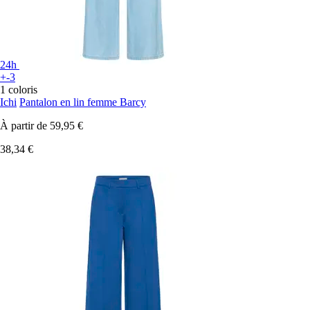
24h
+-3
1 coloris
Ichi
Pantalon en lin femme Barcy
À partir de
59,95 €
38,34 €