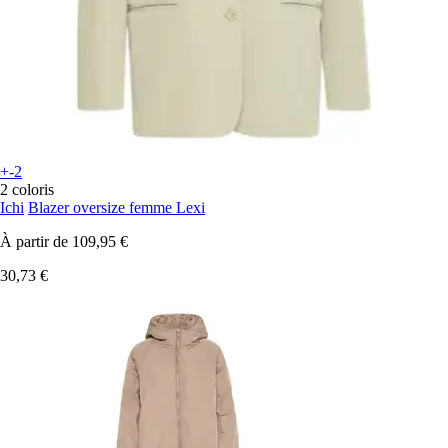
+-2
2 coloris
Ichi
Blazer oversize femme Lexi
À partir de
109,95 €
30,73 €