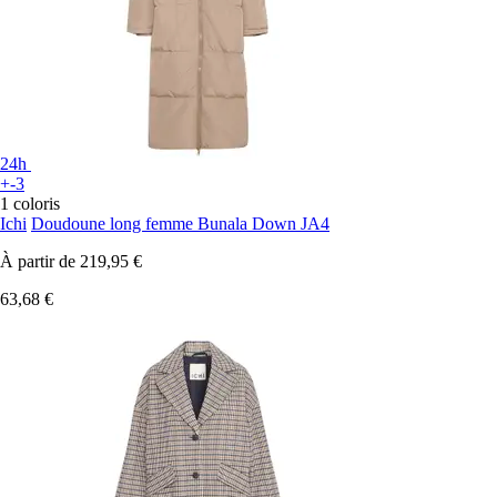
24h
+-3
1 coloris
Ichi
Doudoune long femme Bunala Down JA4
À partir de
219,95 €
63,68 €