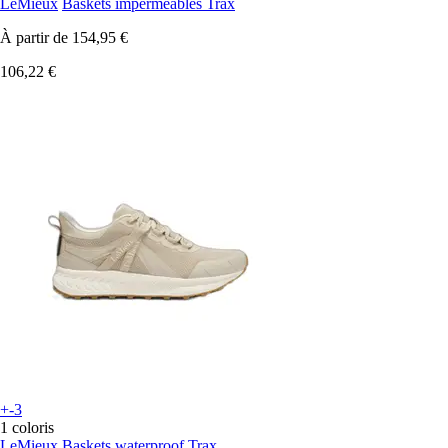
LeMieux
Baskets imperméables Trax
À partir de
154,95 €
106,22 €
+-3
1 coloris
LeMieux
Baskets waterproof Trax