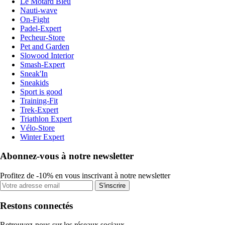
Le Motard Bleu
Nauti-wave
On-Fight
Padel-Expert
Pecheur-Store
Pet and Garden
Slowood Interior
Smash-Expert
Sneak'In
Sneakids
Sport is good
Training-Fit
Trek-Expert
Triathlon Expert
Vélo-Store
Winter Expert
Abonnez-vous à notre newsletter
Profitez de -10% en vous inscrivant à notre newsletter
S'inscrire
Restons connectés
Retrouvez-nous sur les réseaux sociaux