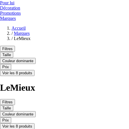
Pour lui
Décoration
Promotions
Marques
Accueil
/
Marques
/
LeMieux
Filtres
Taille
Couleur dominante
Prix
Voir les 8 produits
LeMieux
Filtres
Taille
Couleur dominante
Prix
Voir les 8 produits